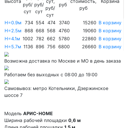
Высота
сут,
стоимость,
Корзина
руб/
руб/
руб
руб/
руб
сут
сут
сут
Н=0.9м
734
554
474
3740
15260
Н=2.5м
868
668
568
4760
19060
Н=4.1м
1002
782
662
5780
22860
Н=5.7м
1136
896
756
6800
26660
Возможна доставка по Москве и МО в день заказа
Работаем без выходных с 08:00 до 19:00
Самовывоз: метро Котельники, Дзержинское
шоссе 7
Модель
АРИС-HOME
Ширина рабочей площадки
0,6 м
Длина рабочей площадки
1,5 м