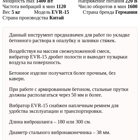
Мощность max
1400 Вт
Напряжение питания
220 В
Частота вибраций в мин
1120
Число оборотов в мин
1600
Вес
5 кг
Модель
EVR-15
Страна бренда
Германия
Страна производства
Китай
Данный инструмент предназначен для работ по укладке
бетонного раствора в опалубку и заливки стяжек.
Воздействуя на массив свежеуложенной смеси,
вибратор EVR-15 дробит полости и выводит пузырьки
воздуха на поверхность.
Бетонное изделие получается более прочным, без
каверн.
При работе с армированным бетоном, стальные прутки
должны располагаться через 50 мм и более.
Вибратор EVR-15 снабжен наплечным ремнем для
удобства эксплуатации и транспортировки.
Длина виброшланга – 180 или 300 см.
Диаметр стального вибронаконечника – 38 мм.