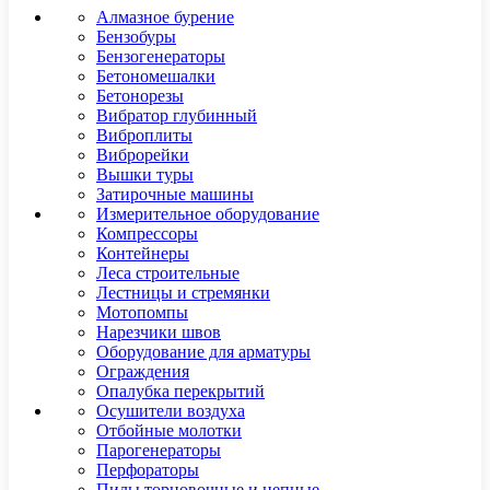
Алмазное бурение
Бензобуры
Бензогенераторы
Бетономешалки
Бетонорезы
Вибратор глубинный
Виброплиты
Виброрейки
Вышки туры
Затирочные машины
Измерительное оборудование
Компрессоры
Контейнеры
Леса строительные
Лестницы и стремянки
Мотопомпы
Нарезчики швов
Оборудование для арматуры
Ограждения
Опалубка перекрытий
Осушители воздуха
Отбойные молотки
Парогенераторы
Перфораторы
Пилы торцовочные и цепные