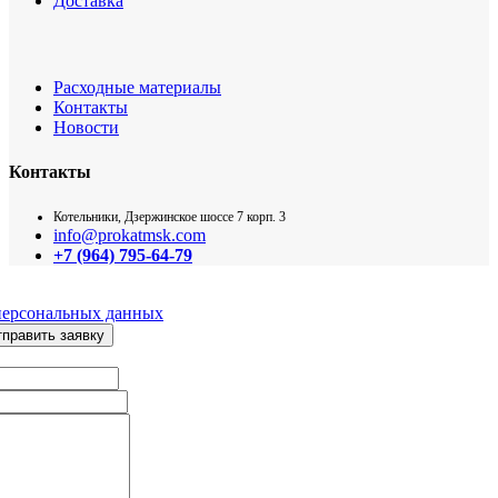
Доставка
Расходные материалы
Контакты
Новости
Контакты
Котельники, Дзержинское шоссе 7 корп. 3
info@prokatmsk.com
+7 (964) 795-64-79
персональных данных