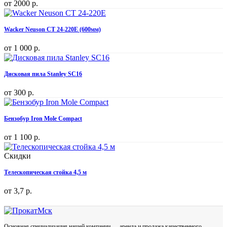
от
2000 р.
Wacker Neuson CT 24-220E (600мм)
от
1 000 р.
Дисковая пила Stanley SC16
от
300 р.
Бензобур Iron Mole Compact
от
1 100 р.
Скидки
Телескопическая стойка 4,5 м
от
3,7 р.
Основная специализация нашей компании — аренда и продажа качественного,