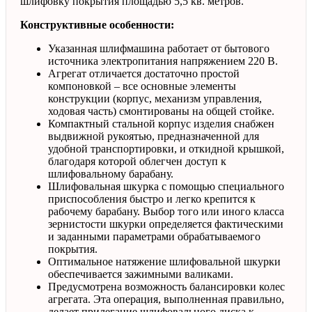
шлифовку покрытия площадью 5,5 кв. метров.
Конструктивные особенности:
Указанная шлифмашина работает от бытового
источника электропитания напряжением 220 В.
Агрегат отличается достаточно простой
компоновкой – все основные элементы
конструкции (корпус, механизм управления,
ходовая часть) смонтированы на общей стойке.
Компактный стальной корпус изделия снабжен
выдвижной рукоятью, предназначенной для
удобной транспортировки, и откидной крышкой,
благодаря которой облегчен доступ к
шлифовальному барабану.
Шлифовальная шкурка с помощью специального
приспособления быстро и легко крепится к
рабочему барабану. Выбор того или иного класса
зернистости шкурки определяется фактическими
и заданными параметрами обрабатываемого
покрытия.
Оптимальное натяжение шлифовальной шкурки
обеспечивается зажимными валиками.
Предусмотрена возможность балансировки колес
агрегата. Эта операция, выполненная правильно,
делает прилегание шлифовального диска к