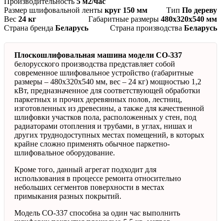
Производительность
5 м2/час
Размер шлифовальной ленты
круг 150 мм
Тип
По дереву
Вес
24 кг
Габаритные размеры
480х320х540 мм
Страна бренда
Беларусь
Страна производства
Беларусь
Плоскошлифовальная машина модели СО-337
белорусского производства представляет собой
современное шлифовальное устройство (габаритные
размеры – 480х320х540 мм, вес – 24 кг) мощностью 1,2
кВт, предназначенное для соответствующей обработки
паркетных и прочих деревянных полов, лестниц,
изготовленных из древесины, а также для качественной
шлифовки участков пола, расположенных у стен, под
радиаторами отопления и трубами, в углах, нишах и
других труднодоступных местах помещений, в которых
крайне сложно применять обычное паркетно-
шлифовальное оборудование.
Кроме того, данный агрегат подходит для
использования в процессе ремонта относительно
небольших сегментов поверхности в местах
примыкания разных покрытий.
Модель СО-337 способна за один час выполнить