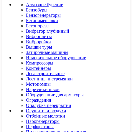
Алмазное бурение
Бензобуры
Бензогенераторы
Бетономешалки
Бетонорезы
Вибратор глубинный
Виброплиты
Виброрейки
Вышки туры
Затирочные машины
Измерительное оборудование
Компрессоры
Контейнеры
Леса строительные
Лестницы и стремянки
Мотопомпы
Нарезчики швов
Оборудование для арматуры
Ограждения
Опалубка перекрытий
Осушители воздуха
Отбойные молотки
Парогенераторы
Перфораторы
Пилы торцовочные и цепные