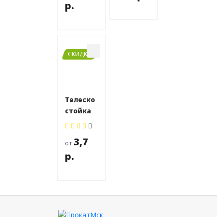
р.
СКИДКИ
Телескопическая
стойка
4,5 м
3,7
от
р.