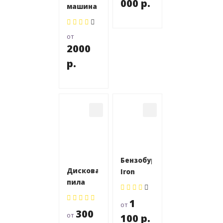
000 р.
машина
электрическая
Wacker
от
Neuson
2000
CT 36-
р.
400E
(900мм)
Бензобур
Дисковая
Iron
пила
Mole
Stanley
Compact
1
от
SC16
300
от
100 р.