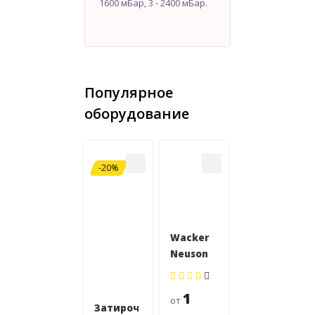
1600 мБар, 3 - 2400 мБар.
Популярное
оборудование
-20%
Wacker
Neuson
CT 24-
220E
1
от
(600мм)
Затирочная